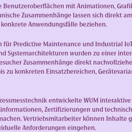
rte Benutzeroberflächen mit Animationen, Grafi
chnische Zusammenhänge lassen sich direkt a
uf konkrete Anwendungsfälle beziehen.
ür Predictive Maintenance und Industrial IoT
d Systemarchitekturen wurden zu einer inter
 Besucher Zusammenhänge direkt nachvollzieh
s zu konkreten Einsatzbereichen, Gerätevari
ozessmesstechnik entwickelte WUM interaktive
nformationen, Zertifizierungen und technisc
machen. Vertriebsmitarbeiter können Inhalte g
ividuelle Anforderungen eingehen.