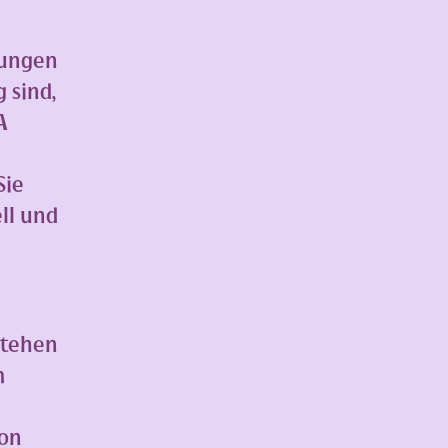
rungen
 sind,
A
Sie
ll und
stehen
m
ion