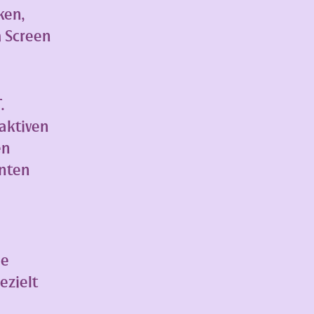
ken,
m Screen
.
aktiven
en
anten
he
ezielt