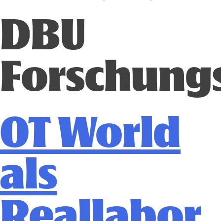
DBU
Forschung
OT World
als
Reallabor