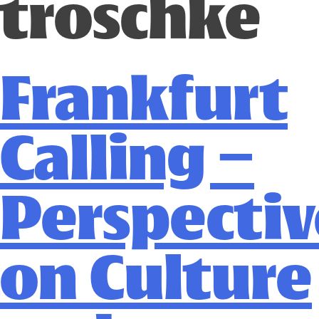
troschke
Frankfurt
Calling –
Perspectiv
on Culture