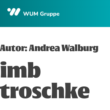
Skip
to
content
Autor:
Andrea Walburg
imb
troschke