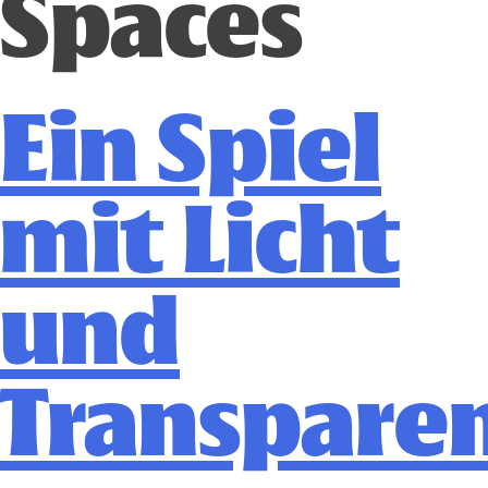
Spaces
Ein Spiel
mit Licht
und
Transpare